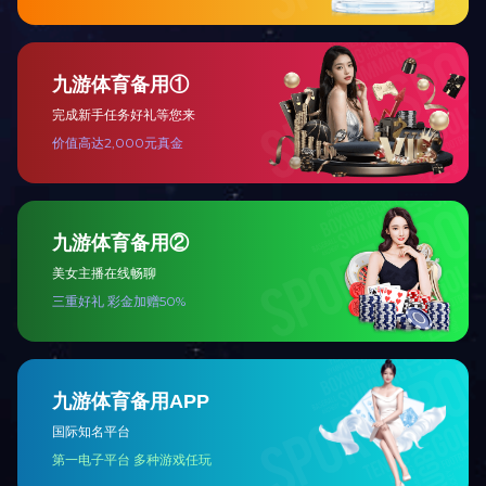
浙江省杭州市临安区滨河路17号LinkPark产业社区3号楼
0571-61109729
leaper@hzleaper.com
资料下载
申请试用
网站地图
法律声明
© 2020 杭州欧博游戏平台|中国有限公司官方网站股份有限公司 All
Rights Reserved .
浙ICP备18003692号
浙公网安备
33018502001926号