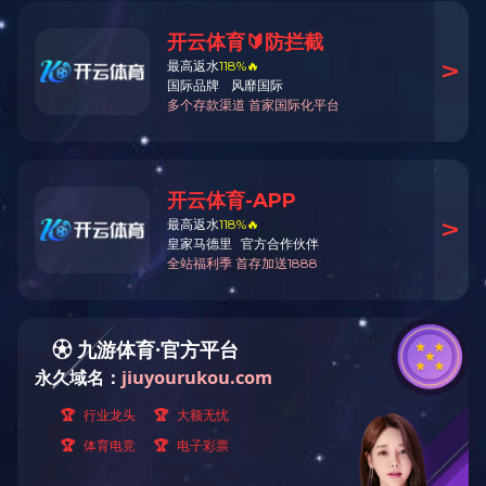
平面材料表面缺陷检测仪
片料缺陷检查机
RTS-AOI分拣机
RTP-偏贴前/后检查机
其他产品
FilmPort 飞瀑