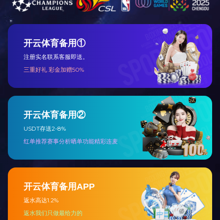
RTP-偏贴前/后检查机
该设备用于RTP产线上Panel贴附前和贴附后的缺陷检
测，如贴附前的崩角、裂纹、玻璃渣等；贴附后的Pol凸
起、凹凸点、Pol残胶等；检测后的OK/NG结果通过
PLC输出，并将缺陷信息传输到目检工位。
下载资料
技术参数