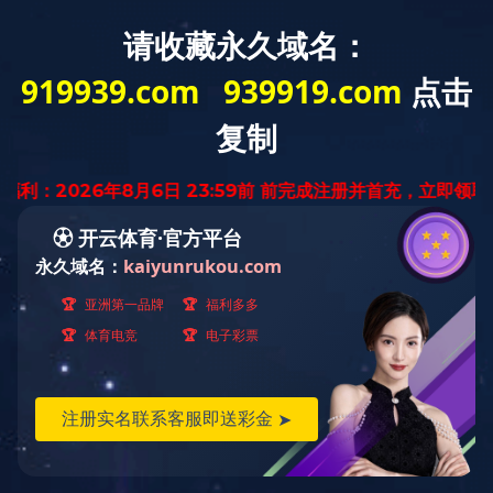
/
登录
注册
视觉算法工具库
灵闪视觉通用平台
灵闪AI平台
半导体先进封装
锂电池视觉检测
薄膜表面缺陷检测
晶硅电池检测